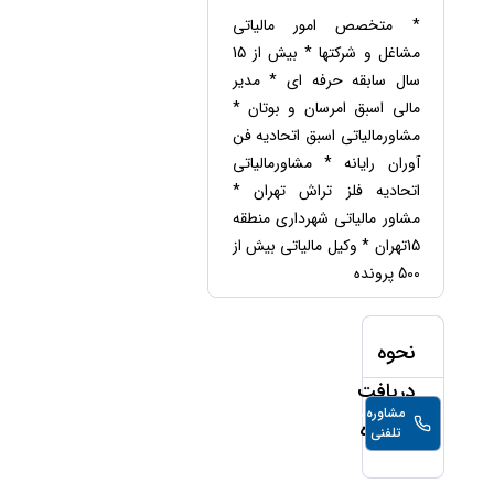
حقوقی
برندینگ
ثبت
طلاق
* متخصص امور مالیاتی
برنامه نویسی
سئو و
شرکت
مشاغل و شرکتها * بیش از 15
بهینه
حقوقی
سازی
مهریه
سال سابقه حرفه ای * مدیر
سایت
مالی اسبق امرسان و بوتان *
حقوقی
خانواده
مشاورمالیاتی اسبق اتحادیه فن
آوران رایانه * مشاورمالیاتی
حقوقی
کسب
اتحادیه فلز تراش تهران *
و کار
مشاور مالیاتی شهرداری منطقه
15تهران * وکیل مالیاتی بیش از
500 پرونده
نحوه
دریافت
مشاوره
40,000
تومان/
مشاوره
تلفنی
دقیقه