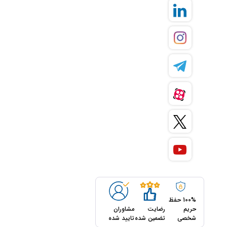
100% حفظ
حریم
رضایت
مشاوران
شخصی
تضمین شده
تایید شده