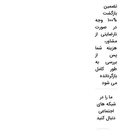
تضمین
بازگشت
%100 وجه
در صورت
نارضایتی از
مشاور،
هزینه شما
پس از
بررسی به
طور کامل
بازگردانده
می شود
ما را در
شبکه های
اجتماعی
دنبال کنید