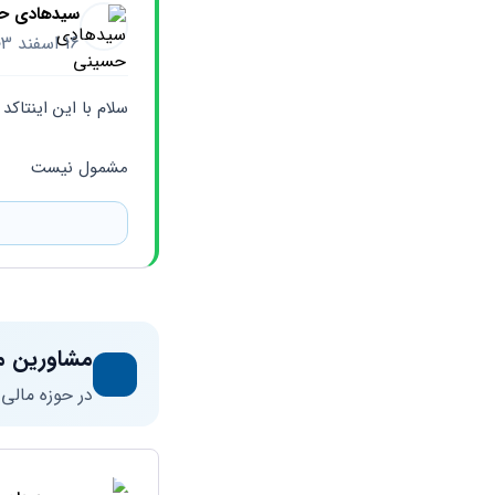
سیدهادی ح
16 اسفند 1403
سلام با این اینتاکد
مشمول نیست
مشاورین م
در حوزه مالی