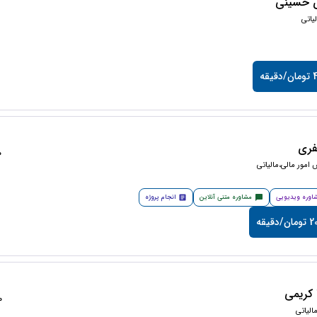
 حسینی
یاتی
یقه
فری
50
امور مالی،مالیاتی
اوره ویدیویی
مشاوره متنی آنلاین
انجام پروژه
دقیقه
کریمی
50
لیاتی