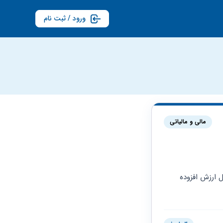
ورود / ثبت نام
مالی و مالیاتی
سلام و روزبخیر عذر میخوام اینتاکد من 2130014 هست و حقیقی هست میخواستم بدونم مشمول ارزش افزوده 