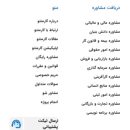
سایت
مشتری و کارفرماها گاهی به دلیل
دریافت مشاوره
منو
عدم شناخت افراد از شرایط شکل
می‌گیرد. این در صورتی است که
درباره کارمنتو
مشاوره مالی و مالیاتی
مشاور برنامه نویسی به عنوان یک
ارتباط با کارمنتو
مشاوره دانش بنیان
واسطه، شناخت خوبی نسبت به
مقالات کارمنتو
طرفین دارد و به کاهش اشتباهات و
مشاوره بیمه و قانون کار
کند شدن روند برنامه نویسی کمک
اپلیکیشن کارمنتو
مشاوره امور حقوقی
می‌کند.
مشاوره رایگان
مشاوره بازاریابی و فروش
قوانین و مقررات
یک وب‌سایت یا اپ با وجود
مشاوره سرمایه گذاری
هزینه‌های بالا و زمان بسیار می‌تواند
حریم خصوصی
مشاوره کارآفرینی
خروجی خوبی نداشته باشد. چطور؟
سوالات متداول
مشاوره منابع انسانی
در صورتی که طرح رابط و تجربه
مشاور شو
مشاوره امور ثبتی
کاربری خوبی نداشته باشد، سرعت
شما پایین باشد، اصول سئو را
انجام پروژه
مشاوره تجارت و بازرگانی
رعایت نکرده باشید، فضایی برای
مشاوره برنامه نویسی
نوشتن محتواهای تصویری و متنی
ارسال تیکت
اختصاص نداشته باشید و از
پشتیبانی