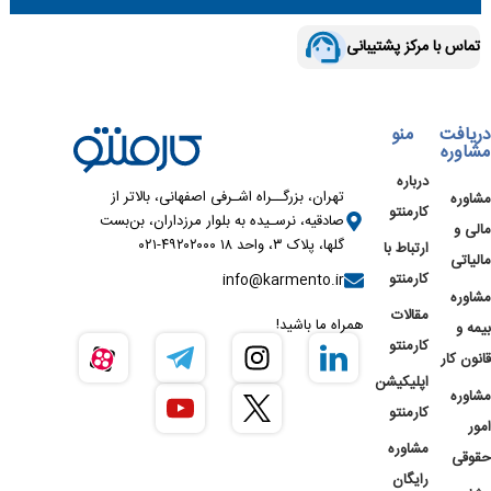
تماس با مرکز پشتیبانی
دریافت
منو
مشاوره
درباره
تهران، بزرگــراه اشـرفی اصفهانی، بالاتر از
مشاوره
کارمنتو
صادقیه، نرسـیده به بلوار مرزداران، بن‌بست
مالی و
گلها، پلاک ۳، واحد ۱۸ ۴۹۲۰۲۰۰۰-۰۲۱
ارتباط با
مالیاتی
کارمنتو
info@karmento.ir
مشاوره
مقالات
همراه ما باشید!
بیمه و
کارمنتو
قانون کار
اپلیکیشن
مشاوره
کارمنتو
امور
مشاوره
حقوقی
رایگان