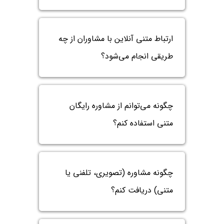
حقوقی
برندینگ
ثبت
طلاق
برنامه نویسی
سئو و
شرکت
بهینه
حقوقی
سازی
مهریه
ارتباط متنی آنلاین با مشاوران از چه
سایت
حقوقی
طریقی انجام می‌شود؟
خانواده
حقوقی
کسب
و کار
چگونه می‌توانم از مشاوره رایگان
متنی استفاده کنم؟
چگونه مشاوره (تصویری، تلفنی یا
متنی) دریافت کنم؟