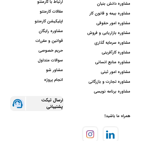
ارتباط با کارمنتو
مشاوره دانش بنیان
چرا باید از مشاوره
مقالات کارمنتو
مشاوره بیمه و قانون کار
حقوقی کیفری کمک
اپلیکیشن کارمنتو
مشاوره امور حقوقی
بگیریم؟
مشاوره رایگان
مشاوره بازاریابی و فروش
قوانین و مقررات
مشاوره سرمایه گذاری
مسائل کیفری، بسیار گسترده و
حریم خصوصی
مشاوره کارآفرینی
پیچیده است و بدون مشورت با
سوالات متداول
مشاوره منابع انسانی
مشاور کیفری، رویارویی با این
مشاور شو
مسائل کار آسانی نیست. ممکن
مشاوره امور ثبتی
است افراد، دچار اشتباهاتی شوند.
انجام پروژه
مشاوره تجارت و بازرگانی
یک مشاور حقوقی کیفری به صورت
مشاوره برنامه نویسی
آنلاین تلفنی، آنلاین متنی یا آنلاین
ارسال تیکت
تصویری، می‌تواند در کوتاه‌ترین زمان
پشتیبانی
پرونده چنین افرادی را مورد بررسی
قرار داده و مناسب‌ترین راهکارهای
همراه ما باشید!
مواجه با شرایط را برای متهمان و
شاکیان شرح دهد.