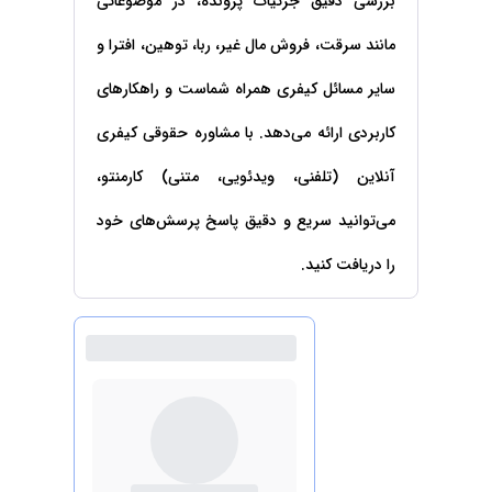
بررسی دقیق جزئیات پرونده، در موضوعاتی
حقوقی
برندینگ
ثبت
طلاق
برنامه نویسی
سئو و
شرکت
مانند سرقت، فروش مال غیر، ربا، توهین، افترا و
بهینه
حقوقی
سازی
مهریه
سایر مسائل کیفری همراه شماست و راهکارهای
سایت
حقوقی
کاربردی ارائه می‌دهد. با مشاوره حقوقی کیفری
خانواده
حقوقی
آنلاین (تلفنی، ویدئویی، متنی) کارمنتو،
کسب
و کار
می‌توانید سریع و دقیق پاسخ پرسش‌های خود
را دریافت کنید.