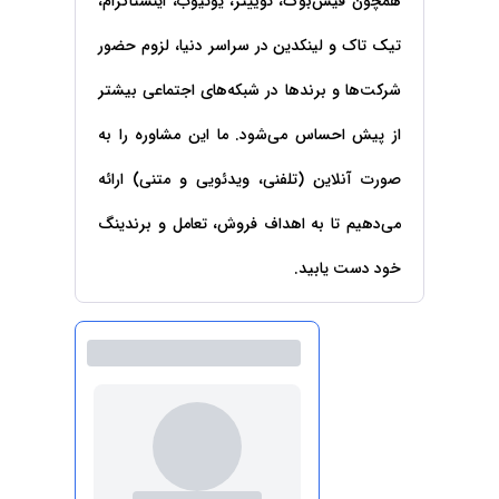
همچون فیس‌بوک، توییتر، یوتیوب، اینستاگرام،
حقوقی
برندینگ
ثبت
طلاق
برنامه نویسی
سئو و
شرکت
تیک تاک و لینکدین در سراسر دنیا، لزوم حضور
بهینه
حقوقی
سازی
مهریه
شرکت‌ها و برندها در شبکه‌های اجتماعی بیشتر
سایت
حقوقی
از پیش احساس می‌شود. ما این مشاوره را به
خانواده
حقوقی
صورت آنلاین (تلفنی، ویدئویی و متنی) ارائه
کسب
و کار
می‌دهیم تا به اهداف فروش، تعامل و برندینگ
خود دست یابید.