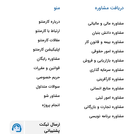
سرمایه‌گذاری یعنی تبادل سرمایه و
دریافت مشاوره
منو
اندوخته‌ای مشخص به یک یا چند
نوع دارایی، که می‌تواند سهام
درباره کارمنتو
شرکتی، ارز دیجیتال و موارد دیگر
مشاوره مالی و مالیاتی
باشد. سرمایه‌گذاری با هدف
ارتباط با کارمنتو
مشاوره دانش بنیان
جلوگیری از کاهش ارزش سرمایه،
مقالات کارمنتو
مشاوره بیمه و قانون کار
دریافت سود و رونق‌دهی کسب و کار
اپلیکیشن کارمنتو
مشاوره امور حقوقی
انجام می‌شود. در حالت کلی با توجه
به درجات ریسک پذیری و میزان
مشاوره رایگان
مشاوره بازاریابی و فروش
دانش سرمایه‌گذاران، دو نوع
قوانین و مقررات
مشاوره سرمایه گذاری
سرمایه‌گذاری وجود دارد. در این
حریم خصوصی
مشاوره کارآفرینی
قسمت قصد داریم شما را با انواع
سوالات متداول
مدل‌های سرمایه گذاری آشنا کنیم.
مشاوره منابع انسانی
مشاور شو
مشاوره امور ثبتی
انجام پروژه
مشاوره تجارت و بازرگانی
سرمایه‌گذاری مستقیم
مشاوره برنامه نویسی
ارسال تیکت
سرمایه‌گذار در این نوع
پشتیبانی