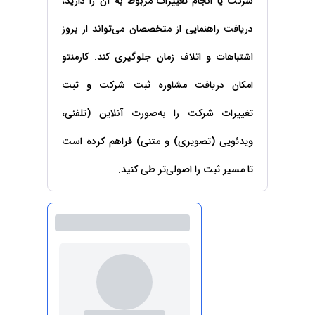
شرکت یا انجام تغییرات مربوط به آن را دارید،
حقوقی
برندینگ
ثبت
طلاق
برنامه نویسی
سئو و
شرکت
دریافت راهنمایی از متخصصان می‌تواند از بروز
بهینه
حقوقی
سازی
مهریه
اشتباهات و اتلاف زمان جلوگیری کند. کارمنتو
سایت
حقوقی
امکان دریافت مشاوره ثبت شرکت و ثبت
خانواده
حقوقی
تغییرات شرکت را به‌صورت آنلاین (تلفنی،
کسب
و کار
ویدئویی (تصویری) و متنی) فراهم کرده است
تا مسیر ثبت را اصولی‌تر طی کنید.