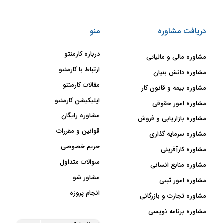
دارد؟
کنند که برای انجام آن به مشاور ثبت
برند نیاز خواهید داشت؛ در حالی که
دریافت مشاوره
منو
لوگو نمادی است که روی محصولات
یک شرکت درج می‌شود.
درباره کارمنتو
مشاوره مالی و مالیاتی
مشاوره ثبت برند با توجه به فعالیت
ارتباط با کارمنتو
مشاوره دانش بنیان
هر کسب‌و‌کار، مدارک مورد نیاز در
مقالات کارمنتو
مشاوره بیمه و قانون کار
اداره مالکیت معنوی را برای صاحبان
اپلیکیشن کارمنتو
آن مشخص می‌کند. اداره مالکیت
مشاوره امور حقوقی
معنوی از زیرمجموعه‌های قوه قضائیه
مشاوره رایگان
مشاوره بازاریابی و فروش
است که وظیفه ثبت برند در کشور را
قوانین و مقررات
مشاوره سرمایه گذاری
عهده‌دار است. جالب است بدانید که
حریم خصوصی
یک برند اعتبار مشخصی دارد و پس
مشاوره کارآفرینی
از حداکثر 10 سال منقضی خواهد شد؛
سوالات متداول
مشاوره منابع انسانی
البته نیاز به نگرانی نیست، مشاور
مشاور شو
مشاوره امور ثبتی
ثبت برند تجاری مراحل تمدید آن را
انجام پروژه
مشاوره تجارت و بازرگانی
به صورت کامل برایتان شرح خواهد
داد.
مشاوره برنامه نویسی