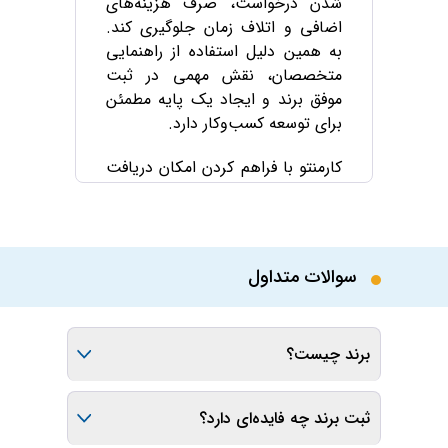
شدن درخواست، صرف هزینه‌های
اضافی و اتلاف زمان جلوگیری کند.
به همین دلیل استفاده از راهنمایی
متخصصان، نقش مهمی در ثبت
موفق برند و ایجاد یک پایه مطمئن
برای توسعه کسب‌وکار دارد.
کارمنتو با فراهم کردن امکان دریافت
مشاوره ثبت برند آنلاین از طریق
تلفنی (بر بستر VoIP)، ویدئویی
(تصویری در فضایی امن) و متنی (در
بستری محرمانه)، دسترسی سریع و
سوالات متداول
آسان به متخصصان این حوزه را برای
شما فراهم کرده است. دسترسی به
صدها مشاور برتر کشور، پشتیبانی
برند چیست؟
شبانه‌روزی، امکان ارتباط فوری با
متخصصان در کمتر از یک دقیقه و
طرح یا نماد یا هر ویژگی دیگریست که
ارائه خدمات در قالب مشاوره و
مشخص‌کنندهٔ خدمات یا فروشندهٔ
ثبت برند چه فایده‌ای دارد؟
پروژه، شرایطی را فراهم می‌کند تا
محصولی خاص می‌باشد و به وسیلهٔ آن از