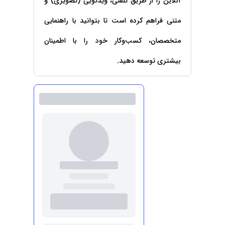
آنلاین را از طریق تلفنی، ویدئویی (تصویری) و
حقوقی
برندینگ
ثبت
طلاق
برنامه نویسی
سئو و
شرکت
متنی فراهم کرده است تا بتوانید با راهنمایی
بهینه
حقوقی
سازی
مهریه
متخصصان، کسب‌وکار خود را با اطمینان
سایت
حقوقی
بیشتری توسعه دهید.
خانواده
حقوقی
کسب
و کار