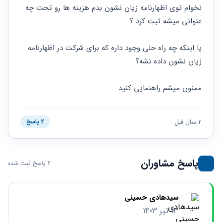
حقوقی
برندینگ
ثبت
نخوام توی اظهارنامه زیان نشون بدم هزینه ها رو تحت چه 
طلاق
برنامه نویسی
سئو و
شرکت
عنوانی میشه ثبت کرد ؟
بهینه
حقوقی
سازی
مهریه
سایت
یا اینکه چه راه حلی وجود داره که برای شرکت در اظهارنامه 
حقوقی
خانواده
زیان نشون داده نشه؟
حقوقی
کسب
ممنون میشم راهنمایی کنید
و کار
2 سال قبل
2 پاسخ
پاسخ مشاوران
2 پاسخ ثبت شده
سیدهادی حسینی
13 تیر 1403