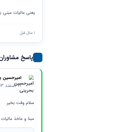
حقوقی
برندینگ
ثبت
طلاق
برنامه نویسی
سئو و
شرکت
یعنی مالیات مبنی ب
بهینه
حقوقی
سازی
مهریه
سایت
حقوقی
1 سال قبل
خانواده
حقوقی
کسب
پاسخ مشاوران
و کار
امیرحسین ب
19 اسفند 1403
سلام وقت بخیر
مبنا و ماخذ مالیات