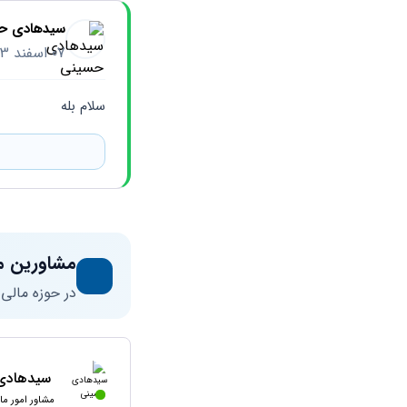
سیدهادی ح
07 اسفند 1403
سلام بله
مشاورین م
در حوزه مالی
سیدهادی
مشاور امور مال