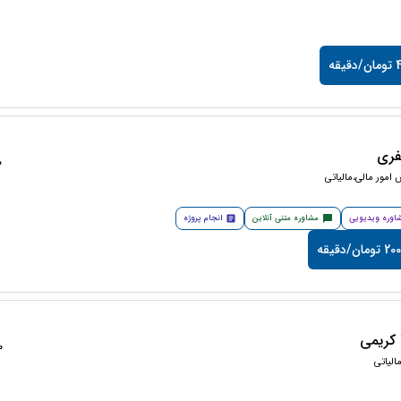
یقه
فری
50
امور مالی،مالیاتی
اوره ویدیویی
مشاوره متنی آنلاین
انجام پروژه
مان/دقیقه
کریمی
50
لیاتی