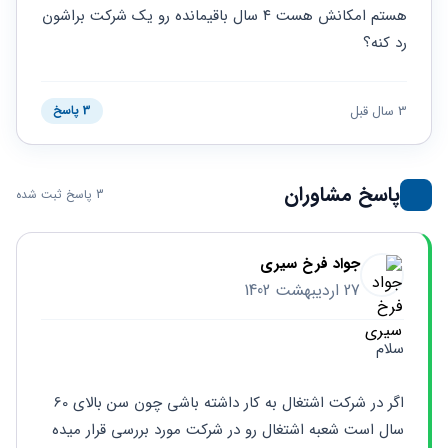
حقوقی
برندینگ
ثبت
هستم امکانش هست ۴ سال باقیمانده رو یک شرکت براشون 
طلاق
برنامه نویسی
سئو و
شرکت
رد کنه؟
بهینه
حقوقی
سازی
مهریه
سایت
حقوقی
3 سال قبل
3 پاسخ
خانواده
حقوقی
کسب
پاسخ مشاوران
و کار
3 پاسخ ثبت شده
جواد فرخ سیری
27 اردیبهشت 1402
سلام 
اگر در شرکت اشتغال به کار داشته باشی چون سن بالای 60 
سال است شعبه اشتغال رو در شرکت مورد بررسی قرار میده