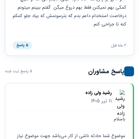
حقوقی
برندینگ
ثبت
طلاق
کمکی بهم نمیکنن فقط بهم دروغ میگن  گفتم ببینم میتونم 
برنامه نویسی
سئو و
شرکت
درخاصت استخدام داعم بدم که بترسونمش که بیاد جلو کمکم 
بهینه
حقوقی
سازی
مهریه
کنه تا جراحی کنم
سایت
حقوقی
خانواده
2 ماه قبل
5 پاسخ
حقوقی
کسب
و کار
پاسخ مشاوران
5 پاسخ ثبت شده
رشید ولی زاده
11 تیر 1405
باسلام
موضوع شما حادثه ناشی از کار می‌باشد جهت موضوع نیاز 