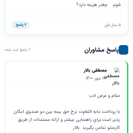
حقوقی
برندینگ
ثبت
شوم    چقدر هزینه دارد؟
طلاق
برنامه نویسی
سئو و
شرکت
بهینه
حقوقی
سازی
مهریه
5 سال قبل
2 پاسخ
سایت
حقوقی
خانواده
حقوقی
پاسخ مشاوران
2 پاسخ ثبت شده
کسب
و کار
مصطفی بالار
03 مهر 1400
سلام و عرض ادب
با پرداخت مابه التفاوت نرخ حق بیمه بین دو صندوق امکان 
پذیر است.برای راهنمایی بیشتر و ارائه مستندات از طریق 
کارمنتو تماس بگیرید .بالار