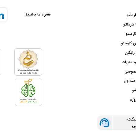
همراه ما باشید!
ارمنتو
 کارمنتو
ارمنتو
 کارمنتو
رایگان
و مقررات
صوصی
متداول
شو
وژه
تیکت
نی