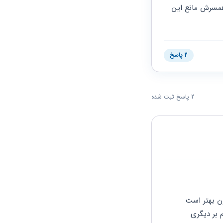
میخواستم بپرسم آیا خالم میتونه واسه حقوق بیمه پدرش اقدام کنه یا این 5 سال سابقه بیمه همسرش مانع این 
2 پاسخ
2 پاسخ ثبت شده
همزمانی پرداخت دو مستمری برای یک شخص واحد از نظر قوانین بیمه ای میسر نیست.ایشون بهتر است 
مقایسه ای بین میزان سابقه و مبلغ پرداختی مستمری  مرحوم پدر و همسر انجام دهند.هر کدام بر دیگری 