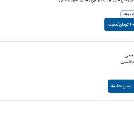
س رسمي قانون كار ، بيمه بيكاري و قوانين تامین اجتماعی
جام پروژه
ن/دقیقه
یبی
دادگستری
ه