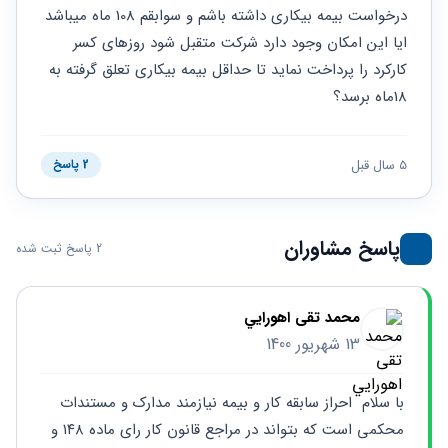
حقوقی
برندینگ
ثبت
درخواست بیمه بیکاری داشته باشم و سوابقم 108 ماه میباشد 
طلاق
برنامه نویسی
سئو و
شرکت
ایا این امکان وجود دارد شرکت متقبل شود روزهای کسر 
بهینه
حقوقی
کارکرد را پرداخت نماید تا حداقل بیمه بیکاری تعلق گرفته به 
سازی
مهریه
سایت
18ماه برسد؟
حقوقی
خانواده
حقوقی
5 سال قبل
2 پاسخ
کسب
و کار
پاسخ مشاوران
2 پاسخ ثبت شده
محمد تقی اهورايي
13 شهریور 1400
با سلام  احراز سابقه کار و بیمه نیازمند مدارک و مستندات 
محکمی است که بتواند در مراجع قانون کار رای ماده ۱۴۸ و 