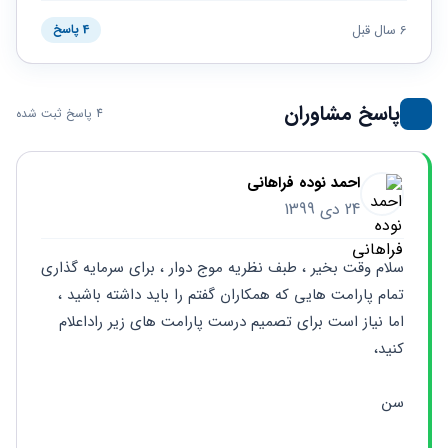
حقوقی
برندینگ
ثبت
طلاق
برنامه نویسی
6 سال قبل
سئو و
4 پاسخ
شرکت
بهینه
حقوقی
سازی
مهریه
سایت
حقوقی
پاسخ مشاوران
4 پاسخ ثبت شده
خانواده
حقوقی
کسب
احمد نوده فراهانی
و کار
24 دی 1399
سلام وقت بخیر ، طبف نظریه موج دوار ، برای سرمایه گذاری 
تمام پارامت هایی که همکاران گفتم را باید داشته باشید ، 
اما نیاز است برای تصمیم درست پارامت های زیر راداعلام 
کنید،
سن