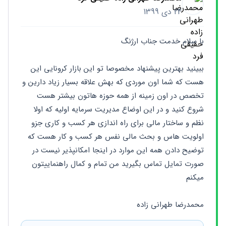
24 دی 1399
با سلام خدمت جناب ارژنگ
ببينيد بهترين پيشنهاد مخصوصا تو اين بازار كرونايى اين 
هست كه شما اون موردى كه بهش علاقه بسيار زياد دارين و 
تخصص در اون زمينه از همه حوزه هاتون بيشتر هست 
شروع كنيد و در اين اوضاع مديريت سرمايه اوليه كه اولا 
نظم و ساختار مالى براى راه اندازى هر كسب و كارى جزو 
اولويت هاس و بحث مالى نفس هر كسب و كار هست كه 
توضيح دادن همه اين موارد در اينجا امكانپذير نيست در 
صورت تمايل تماس بگيريد من تمام و كمال راهنماييتون 
ميكنم
محمدرضا طهرانى زاده