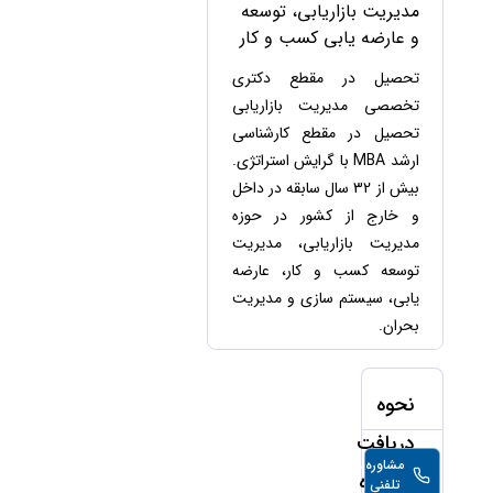
حقوقی
برندینگ
مدیریت بازاریابی، توسعه
ثبت
طلاق
برنامه نویسی
سئو و
و عارضه یابی کسب و کار
شرکت
بهینه
حقوقی
تحصیل در مقطع دکتری
سازی
مهریه
سایت
تخصصی مدیریت بازاریابی
حقوقی
تحصیل در مقطع کارشناسی
خانواده
ارشد MBA با گرایش استراتژی.
حقوقی
بیش از 32 سال سابقه در داخل
کسب
و کار
و خارج از کشور در حوزه
مدیریت بازاریابی، مدیریت
توسعه کسب و کار، عارضه
یابی، سیستم سازی و مدیریت
بحران.
نحوه
دریافت
مشاوره
28,000
تومان/
مشاوره
تلفنی
دقیقه