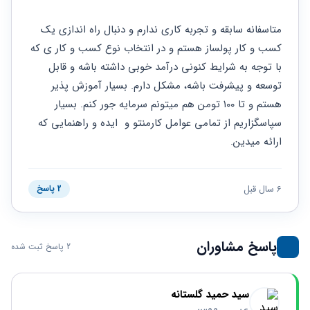
حقوقی
برندینگ
ثبت
طلاق
برنامه نویسی
سئو و
شرکت
متاسفانه سابقه و تجربه کاری ندارم و دنبال راه اندازی یک 
بهینه
حقوقی
کسب و کار پولساز هستم و در انتخاب نوع کسب و کار ی که 
سازی
مهریه
سایت
با توجه به شرایط کنونی درآمد خوبی داشته باشه و قابل 
حقوقی
خانواده
توسعه و پیشرفت باشه، مشکل دارم. بسیار آموزش پذیر 
هستم و تا ۱۰۰ تومن هم میتونم سرمایه جور کنم. بسیار 
حقوقی
کسب
سپاسگزاریم از تمامی عوامل کارمنتو و  ایده و راهنمایی که 
و کار
ارائه میدین.
6 سال قبل
2 پاسخ
پاسخ مشاوران
2 پاسخ ثبت شده
سید حمید گلستانه