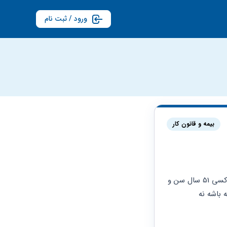
ورود / ثبت نام
بیمه و قانون کار
سلام وقت به خیر .این سن هایی که برای بازنشستگی اعام شده حداقل سن هست؟ یعتی اگه کسی 51 سال سن و 
20 سال سابقه بسمه داشته بااشه هم میتونه با 20 روز حقوق بازنشسته بشه؟یا حتما باید 42 ساله باشه نه 