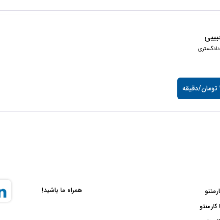
یبی
دادگستری
ه
همراه ما باشید!
ارمنتو
 کارمنتو