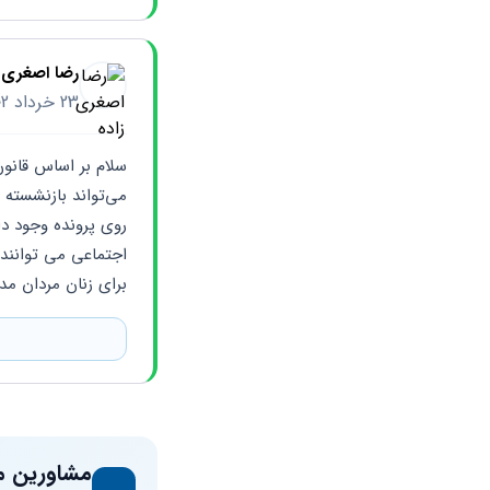
رضا اصغری ز
23 خرداد 1402
برای زنان مردان م
مشاورین م