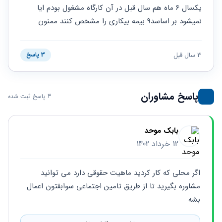
حقوقی
برندینگ
ثبت
یکسال ۶ ماه هم سال قبل در آن کارگاه مشغول بودم ایا 
طلاق
برنامه نویسی
سئو و
شرکت
نمیشود بر اساسد۹ بیمه بیکاری را مشخص کنند ممنون
بهینه
حقوقی
سازی
مهریه
سایت
حقوقی
3 سال قبل
3 پاسخ
خانواده
حقوقی
کسب
پاسخ مشاوران
و کار
3 پاسخ ثبت شده
بابک موحد
12 خرداد 1402
اگر محلی که کار کردید ماهیت حقوقی دارد می توانید 
مشاوره بگیرید تا از طریق تامین اجتماعی سوابقتون اعمال 
بشه