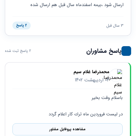
حقوقی
برندینگ
ثبت
ارسال شود ،بیمه اسفندماه سال قبل هم ارسال شده
طلاق
برنامه نویسی
سئو و
شرکت
بهینه
حقوقی
سازی
مهریه
3 سال قبل
2 پاسخ
سایت
حقوقی
خانواده
حقوقی
پاسخ مشاوران
2 پاسخ ثبت شده
کسب
و کار
محمدرضا غلام سیم
04 اردیبهشت 1402
باسلام وقت بخير
در ليست فروردين ماه ترك كار اعلام گردد
مشاهده پروفایل مشاور