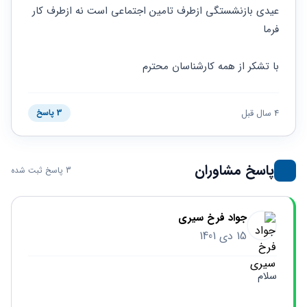
حقوقی
برندینگ
ثبت
عیدی بازنشستگی ازطرف تامین اجتماعی است نه ازطرف کار 
طلاق
برنامه نویسی
سئو و
شرکت
فرما
بهینه
حقوقی
سازی
مهریه
سایت
با تشکر از همه کارشناسان محترم
حقوقی
خانواده
حقوقی
4 سال قبل
3 پاسخ
کسب
و کار
پاسخ مشاوران
3 پاسخ ثبت شده
جواد فرخ سیری
15 دی 1401
سلام 