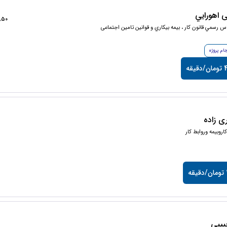
 اهورايي
14850+ 
س رسمي قانون كار ، بيمه بيكاري و قوانين تامین اجتماعی
جام پروژه
یقه
ی زاده
اروبیمه وروابط کار
ه
یبی