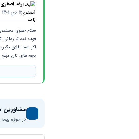
رضا اصغری ز
12 دی 1401
بچه های تان مبلغ ن
مشاورین م
در حوزه بیمه