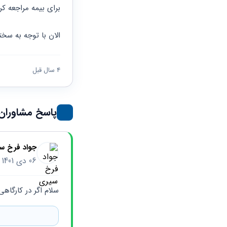
حقوقی
برندینگ
ثبت
برای بیمه مراجعه ک
طلاق
برنامه نویسی
سئو و
شرکت
بهینه
حقوقی
الان با توجه به سخ
سازی
مهریه
سایت
حقوقی
خانواده
4 سال قبل
حقوقی
کسب
و کار
پاسخ مشاوران
جواد فرخ س
06 دی 1401
سلام اگر در کارگاه