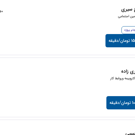
 سیری
1850+
مین اجتماعی
جام پروژه
/دقیقه
ی زاده
اروبیمه وروابط کار
دقیقه
یبی