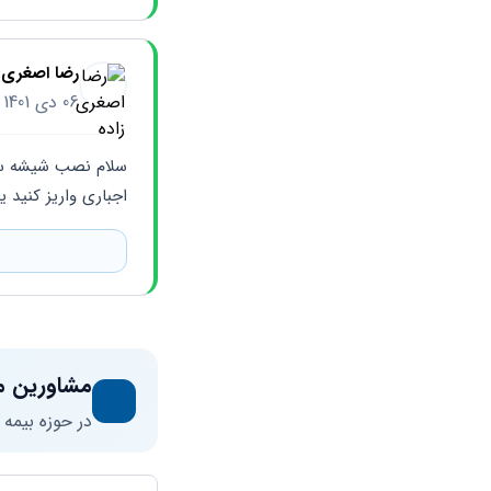
رضا اصغری ز
06 دی 1401
اجباری واریز کنید یا به ت
مشاورین م
در حوزه بیمه