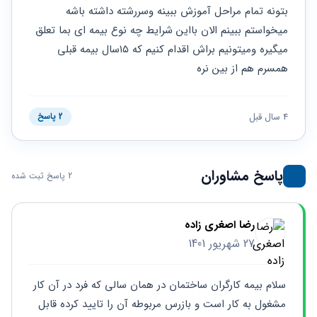
حقوقی
برندینگ
ثبت
بتونه تمام مراحل آموزش ببینه وسررشته داشته باشه 
طلاق
برنامه نویسی
سئو و
شرکت
میخواستم ببینم الان بااین شرایط چه نوع بیمه ای بما تعلق 
بهینه
حقوقی
میگیره ومیتونیم براش اقدام کنیم که ۱۵سال بیمه قبلی 
سازی
مهریه
سایت
همسرم هم از بین نره
حقوقی
خانواده
حقوقی
4 سال قبل
2 پاسخ
کسب
و کار
پاسخ مشاوران
2 پاسخ ثبت شده
رضا اصغری زاده
27 شهریور 1401
سلام بیمه کارگران ساختمان در همان سالی که فرد در آن کار 
مشغول به کار است و بازرس مربوطه آن را تایید کرده قابل 