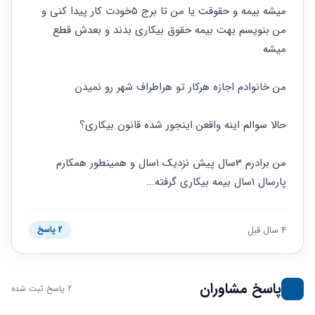
حقوقی
برندینگ
ثبت
میشه بیمه و حقوقت یا من تا برج 5خودت کار پیدا کنی و 
طلاق
برنامه نویسی
سئو و
شرکت
من بنویسم بهت بیمه حقوق بیکاری بدند و بعدش قطع 
بهینه
حقوقی
میشه 
سازی
مهریه
سایت
حقوقی
خانواده
من خانوادم اجازه هرکار تو هراطراف شهر رو نمیدن  
حقوقی
کسب
حالا سوالم اینه واقعن اینجور شده قانون بیکاری؟
و کار
من برادرم 3سال پیش نزدیک 1سال و همینطور همکارم 
پارسال 1سال بیمه بیکاری گرفته...
4 سال قبل
2 پاسخ
پاسخ مشاوران
2 پاسخ ثبت شده