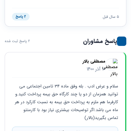
حقوقی
برندینگ
ثبت
طلاق
برنامه نویسی
سئو و
شرکت
بهینه
حقوقی
5 سال قبل
2 پاسخ
سازی
مهریه
سایت
حقوقی
خانواده
پاسخ مشاوران
2 پاسخ ثبت شده
حقوقی
کسب
و کار
مصطفی بالار
10 آذر 1400
سلام و عرض ادب . بله وفق ماده 34 تامین اجتماعی می 
توانید همزمان از دو یا چند کارگاه حق بیمه پرداخت کنید.و 
کارفرما هم ملزم به پرداخت حق بیمه به نسبت کارکرد در هر 
ماه می باشد.اگر توضیحات بیشتری نیاز بود با کارمنتو 
تماس بگیرید(بالار)