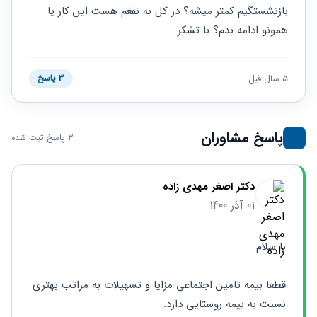
حقوقی
برندینگ
ثبت
بازنشستگیم کمتر میشه؟ در کل به نفعم هست این کار یا 
طلاق
برنامه نویسی
سئو و
شرکت
همونو ادامه بدم؟ با تشکر
بهینه
حقوقی
سازی
مهریه
سایت
حقوقی
5 سال قبل
3 پاسخ
خانواده
حقوقی
کسب
پاسخ مشاوران
و کار
3 پاسخ ثبت شده
دکتر اصغر مهدی زاده
01 آذر 1400
با سلام
قطعا بیمه تامین اجتماعی مزایا و تسهیلات به مراتب بهتری 
نسبت به بیمه روستایی دارد.