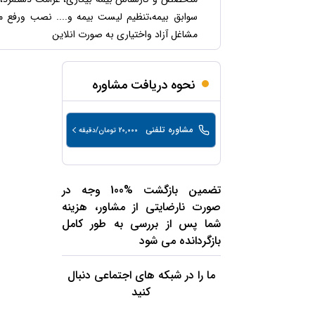
حقوقی
برندینگ
ثبت
طلاق
سوابق بیمه،تنظیم لیست بیمه و.... نصب ورفع مش
برنامه نویسی
سئو و
شرکت
مشاغل آزاد واختیاری به صورت انلاین
بهینه
حقوقی
سازی
مهریه
سایت
حقوقی
نحوه دریافت مشاوره
خانواده
حقوقی
کسب
مشاوره تلفنی
20,000
تومان/دقیقه
و کار
تضمین بازگشت %100 وجه در
صورت نارضایتی از مشاور، هزینه
شما پس از بررسی به طور کامل
بازگردانده می شود
ما را در شبکه های اجتماعی دنبال
کنید