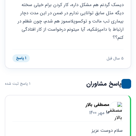
حقوقی
برندینگ
ثبت
دیسک گردنم هم مشکل داره، کار کردن برام خیلی سخته 
طلاق
برنامه نویسی
سئو و
شرکت
دیگه مثل سابق توانایی ندارم در ضمن در این مدت دچار 
بهینه
حقوقی
بیماری تب مالت و توکسوپلاسموز هم شدم، چون شغلم در 
سازی
مهریه
سایت
ارتباط با دامپزشکیه، آیا میتونم درخواست از کار افتادگی 
حقوقی
کنم؟؟
خانواده
حقوقی
کسب
5 سال قبل
1 پاسخ
و کار
پاسخ مشاوران
1 پاسخ ثبت شده
مصطفی بالار
10 مهر 1400
سلام دوست عزیز