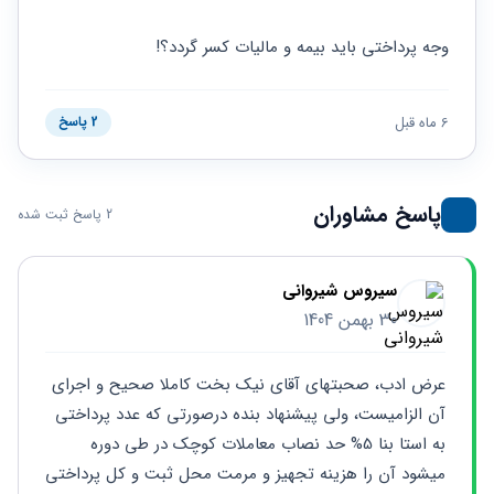
حقوقی
برندینگ
ثبت
طلاق
برنامه نویسی
سئو و
شرکت
وجه پرداختی باید بیمه و مالیات کسر گردد؟!
بهینه
حقوقی
سازی
مهریه
سایت
حقوقی
6 ماه قبل
2 پاسخ
خانواده
حقوقی
کسب
پاسخ مشاوران
و کار
2 پاسخ ثبت شده
سیروس شیروانی
30 بهمن 1404
عرض ادب، صحبتهای آقای نیک بخت کاملا صحیح و اجرای 
آن الزامیست، ولی پیشنهاد بنده درصورتی که عدد پرداختی 
به استا بنا 5% حد نصاب معاملات کوچک در طی دوره 
میشود آن را هزینه تجهیز و مرمت محل ثبت و کل پرداختی 