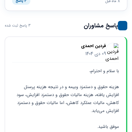
حقوقی
برندینگ
8 ماه قبل
3 پاسخ
ثبت
طلاق
برنامه نویسی
سئو و
شرکت
بهینه
حقوقی
سازی
مهریه
پاسخ مشاوران
3 پاسخ ثبت شده
سایت
حقوقی
خانواده
حقوقی
فردین احمدی
کسب
09 دی 1404
و کار
با سلام و احترام،
هزینه حقوق و دستمزد وبیمه و در نتیجه هزینه پرسنل 
افزایش یافته، هزینه مالیات حقوق و دستمزد افزایش، سود 
کاهش، مالیات عملکرد کاهش، اما مالیات حقوق و دستمزد 
افزایش می‌یابد.
موفق باشید.