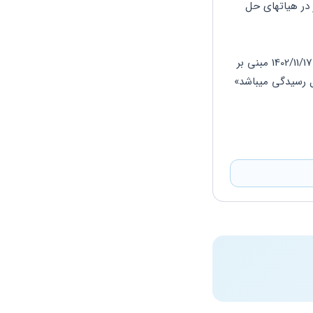
همچنین اعتراض به برگ تشخیص در راستای ماده 237 ق.م.م توسط رئیس امور مالیاتی و نیز در هیاتهای حل 
همچنین با استناد به رای هیات عمومی دیوان عدالت اداری بشماره 140231390003001412 مورخ 1402/11/17 مبنی بر 
اینکه: «ادعای خطا یا اشتباه در تکمیل و ارسال اظهارنامه در مراجع مالیاتی مسموع بوده و قابل رسیدگی میباشد» 