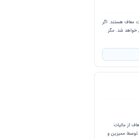
درود بر شما مراکز آموزشی غیر انتفاعی به شرط داشتن مجوز از مراجع ذیصلاح از پرداخت مالیات معاف هستند. اگر 
در زمان ارسال اظهار نامه هم گزینه مربوطه هم تکمیل نشده باشد در زمان رسیدگی حتماً اعمال خواهد شد. مگر 
بر اساس ماده 134 قانون مالیاتهای مستقیم فعالیتهای آموزشی دارای مجوز از مراجع ذیصلاح معاف از مالیات 
است، هرچند در اظهارنامه به آن اشاره نشده باشد(البته بصورت سهوی)، پس در زمان رسیدگی توسط ممیزین و 