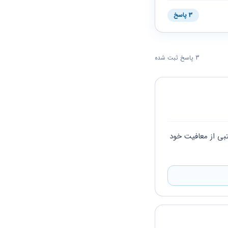
3 پاسخ
3 پاسخ ثبت شده
سلام و عرض ادب ، می توانید به استناد بخشنامه 200/98/24 مورخ 1398/03/21 با درخواست کتبی از معافیت خود 