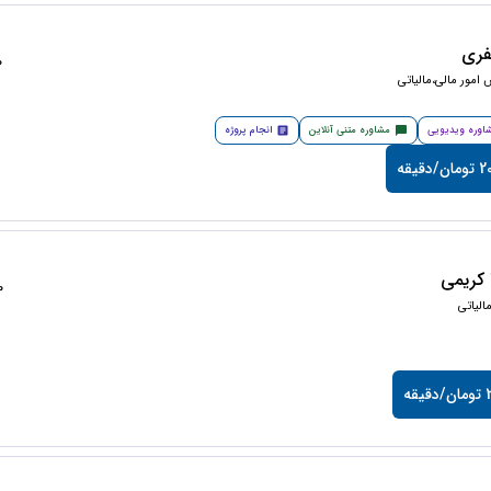
فری
50
امور مالی،مالیاتی
اوره ویدیویی
مشاوره متنی آنلاین
انجام پروژه
دقیقه
کریمی
50
لیاتی
قه