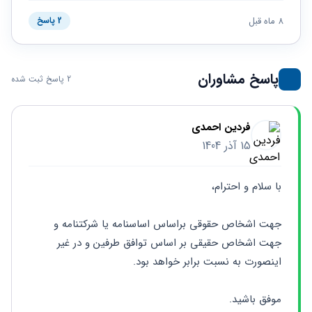
حقوقی
برندینگ
ثبت
طلاق
برنامه نویسی
8 ماه قبل
سئو و
2 پاسخ
شرکت
بهینه
حقوقی
سازی
مهریه
سایت
حقوقی
پاسخ مشاوران
2 پاسخ ثبت شده
خانواده
حقوقی
کسب
فردین احمدی
و کار
15 آذر 1404
با سلام و احترام،
جهت اشخاص حقوقی براساس اساسنامه یا شرکتنامه و 
جهت اشخاص حقیقی بر اساس توافق طرفین و در غیر 
اینصورت به نسبت برابر خواهد بود.
موفق باشید.