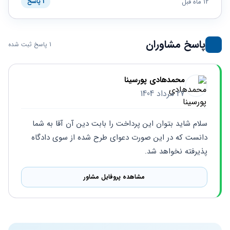
حقوقی
برندینگ
12 ماه قبل
1 پاسخ
ثبت
طلاق
برنامه نویسی
سئو و
شرکت
بهینه
حقوقی
سازی
مهریه
پاسخ مشاوران
1 پاسخ ثبت شده
سایت
حقوقی
خانواده
حقوقی
محمدهادی پورسینا
کسب
27 مرداد 1404
و کار
سلام شاید بتوان این پرداخت را بابت دین آن آقا به شما 
دانست که در این صورت دعوای طرح شده از سوی دادگاه 
پذیرفته نخواهد شد.
مشاهده پروفایل مشاور