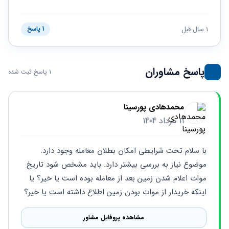
حقوقی
برندینگ
ثبت
طلاق
برنامه نویسی
سئو و
شرکت
بهینه
حقوقی
1 سال قبل
1 پاسخ
سازی
مهریه
سایت
حقوقی
خانواده
پاسخ مشاوران
1 پاسخ ثبت شده
حقوقی
کسب
و کار
محمدهادی پورسینا
11 مرداد 1404
با سلام تحت شرایطی امکان بطلان معامله وجود دارد. 
موضوع نیاز به بررسی بیشتر دارد. باید مشخص شود تاریخ 
موات اعلام شدن زمین بعد از معامله بوده است یا خیر؟ یا 
اینکه خریدار از موات بودن زمین اطلاع داشته است یا خیر؟
مشاهده پروفایل مشاور