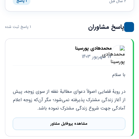
حقوقی
برندینگ
2 سال قبل
1 پاسخ
ثبت
طلاق
برنامه نویسی
سئو و
شرکت
بهینه
حقوقی
سازی
مهریه
پاسخ مشاوران
1 پاسخ ثبت شده
سایت
حقوقی
خانواده
حقوقی
محمدهادی پورسینا
کسب
17 شهریور 1403
و کار
با سلام 
در رویهٔ قضایی اصولاً دعوای مطالبهٔ نفقه از سوی زوجه، پیش 
از آغاز زندگی مشترک پذیرفته نمی‌شود؛ مگر آن‌که زوجه اعلام 
آمادگی جهت شروع زندگی مشترک نموده باشد.
مشاهده پروفایل مشاور