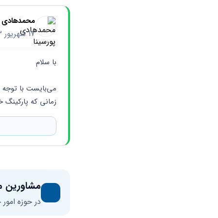
محمدهادی پ
17 شهریور 1403
با سلام 
زمانی که پارکینگ خ
مشاورین م
در حوزه امور