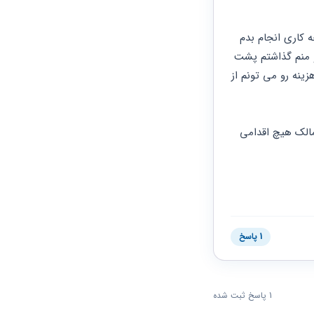
پارکینگ‌ما تصرف شده وچندبارصحبت بامتصرف ومدیرساختمون ومالک نتیجه نداشته،حالامن چه کاری انجام بدم 
بهتره؟ منم ماشینو پشت ماشین شخص بذارم با این عنوان که شما جای ماشین ما رو گرفتین و منم گذاشتم پشت 
ماشین شما؟ که نتونه حرکت بده،یا همچنان ماشینو در پارکینگ شبانه روزی بیرون بذارم؟ این هزینه رو می تونم از 
 ومشکل پارکینگ رو  من مستاجر باید پیگیر حل قضیه باشم یا مالک؟۲هفته گذشته ولی هنوز مالک هیچ اقدامی 
1 پاسخ
1 پاسخ ثبت شده