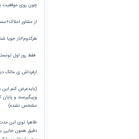
حقوقی
برندینگ
ثبت
چون روی موقعیت پ
طلاق
برنامه نویسی
سئو و
شرکت
بهینه
حقوقی
از مشاور املاک+مس
سازی
مهریه
سایت
حقوقی
خانواده
هرکدوم۲بار جویا شدم دقیقامحل پارک این واحد کجاست؟ک مشخص کردن.
حقوقی
کسب
 فقط روز اول تونستیم اونجاپارک کنیم
و کار
ازفرداش ی مالک دیگ
مشخص نشده)