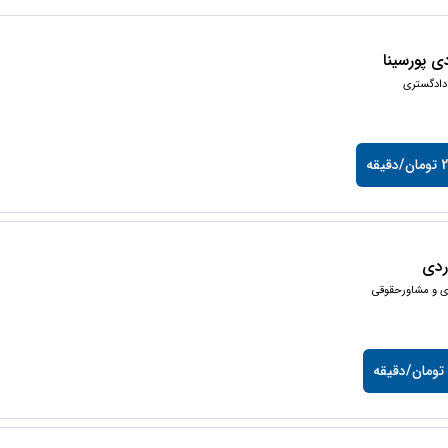
 پورسینا
دادگستری
یقه
وردی
ی و مشاورحقوقی