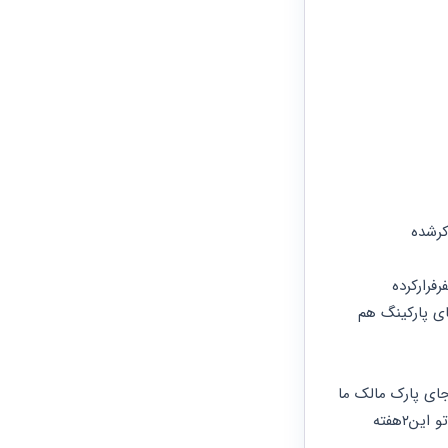
کرشده
(بایدعرض کنم این ملک با گذشت۶سال ازساخت هنوزسندنداره،چون ظاهرا۳نفر سازنده بوده و۱نفرفرارکرده 
وپیگیرسند و پایان کار هستن به خاطر همین هیچ کدوم از واحدها هنوز سند ندارند و بالطبع جای پارکینگ هم 
ظاهرا توی این مدت مدیر ساختمون و۲تا از اهالی قدیمی ساختمون می تونن شهادت بدن که جای پارک مالک ما 
دقیق همون جایی بوده که به مااعلام شده ولی یک مالک دیگه فعلاپارکینگ مارو تصرف کرده و تو این۲هفته 