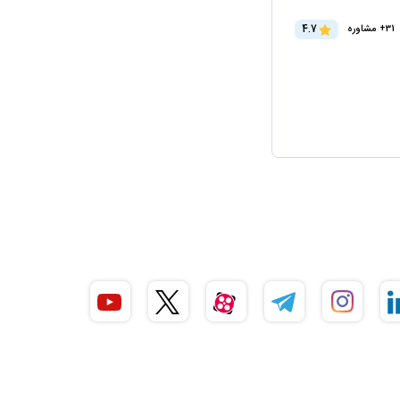
4.7
31+ مشاوره