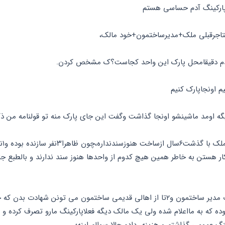
ارکینگ آدم حساسی هستم
تاجرقبلی ملک+مدیرساختمون+خود مالک،
ه اومد ماشینشو اونجا گذاشت وگفت این جای پارک منه تو قولنامه من ذ