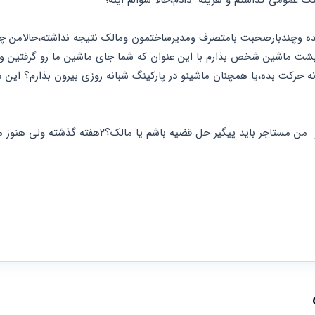
نگ عمومی گذاشتم و هزینه  دادم،حالا سوالم اینه؛