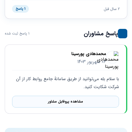
حقوقی
برندینگ
ثبت
طلاق
برنامه نویسی
2 سال قبل
سئو و
1 پاسخ
شرکت
بهینه
حقوقی
سازی
مهریه
سایت
حقوقی
پاسخ مشاوران
1 پاسخ ثبت شده
خانواده
حقوقی
کسب
محمدهادی پورسینا
و کار
06 شهریور 1403
با سلام بله می‌توانید از طریق سامانهٔ جامع روابط کار از آن 
شرکت شکایت کنید.
مشاهده پروفایل مشاور