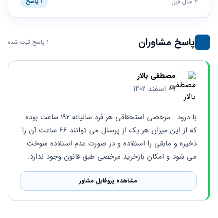
حقوقی
برندینگ
2 سال قبل
1 پاسخ
ثبت
طلاق
برنامه نویسی
سئو و
شرکت
بهینه
حقوقی
سازی
مهریه
پاسخ مشاوران
1 پاسخ ثبت شده
سایت
حقوقی
خانواده
حقوقی
مصطفی بالار
کسب
09 اسفند 1402
و کار
با درود . مرخصی استحقاقی هر فرد سالیانه 192 ساعت بوده 
که از این میزان هر یک از پرسنل می توانند 66 ساعت آن را 
ذخیره و مابقی را استفاده و در صورت عدم استفاده سوخت 
می شود و امکان بازخرید مرخصی طبق قانون وجود ندارد.
مشاهده پروفایل مشاور