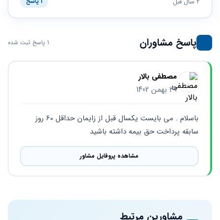
حقوقی
برندینگ
2 سال قبل
1 پاسخ
ثبت
طلاق
برنامه نویسی
سئو و
شرکت
بهینه
حقوقی
سازی
مهریه
پاسخ مشاوران
1 پاسخ ثبت شده
سایت
حقوقی
خانواده
حقوقی
مصطفی بالار
کسب
29 بهمن 1402
و کار
باسلام . می بایست یکسال قبل از زایمان حداقل 60 روز 
سابقه پرداخت حق بیمه داشته باشید
مشاهده پروفایل مشاور
مشاورین مرتبط