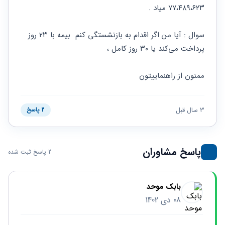
حقوقی
برندینگ
ثبت
۷۷،۴۸۹،۶۲۳ میاد .
طلاق
برنامه نویسی
سئو و
شرکت
بهینه
حقوقی
سوال : آیا من اگر اقدام به بازنشستگی کنم  بیمه با ۲۳ روز 
سازی
مهریه
سایت
پرداخت می‌کند یا ۳۰ روز کامل ،
حقوقی
خانواده
ممنون از راهنماییتون
حقوقی
کسب
و کار
3 سال قبل
2 پاسخ
پاسخ مشاوران
2 پاسخ ثبت شده
بابک موحد
08 دی 1402