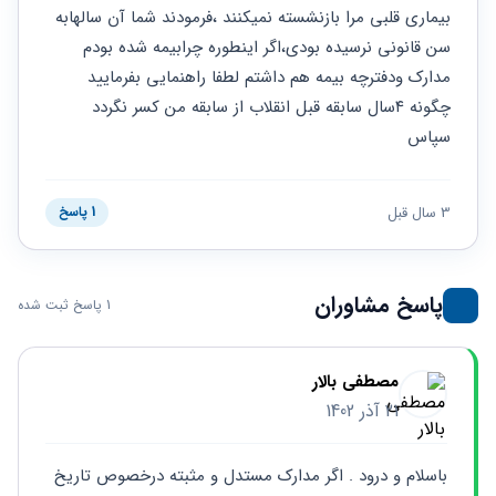
حقوقی
برندینگ
ثبت
بیماری قلبی مرا بازنشسته نمیکنند ،فرمودند شما آن سالهابه 
طلاق
برنامه نویسی
سئو و
شرکت
سن قانونی نرسیده بودی،اگر اینطوره چرابیمه شده بودم 
بهینه
حقوقی
مدارک ودفترچه بیمه هم داشتم لطفا راهنمایی بفرمایید 
سازی
مهریه
سایت
چگونه ۴سال سابقه قبل انقلاب از سابقه من کسر نگردد 
حقوقی
خانواده
سپاس
حقوقی
کسب
3 سال قبل
1 پاسخ
و کار
پاسخ مشاوران
1 پاسخ ثبت شده
مصطفی بالار
21 آذر 1402
باسلام و درود . اگر مدارک مستدل و مثبته درخصوص تاریخ 