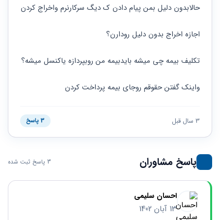
حقوقی
برندینگ
ثبت
حالابدون دلیل بمن پیام دادن ک دیگ سرکارنرم واخراج کردن
طلاق
برنامه نویسی
سئو و
شرکت
بهینه
حقوقی
اجازه اخراج بدون دلیل رودارن؟
سازی
مهریه
سایت
حقوقی
خانواده
تکلیف بیمه چی میشه بایدبیمه من روبپردازه یاکنسل میشه؟
حقوقی
کسب
واینک گفتن حقوقم روجای بیمه پرداخت کردن
و کار
3 سال قبل
3 پاسخ
پاسخ مشاوران
3 پاسخ ثبت شده
احسان سلیمی
13 آبان 1402