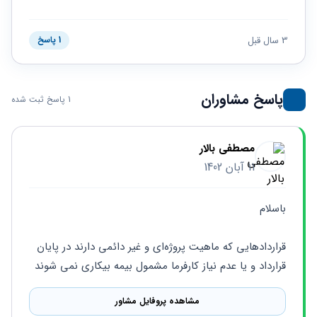
حقوقی
برندینگ
ثبت
طلاق
برنامه نویسی
سئو و
شرکت
بهینه
حقوقی
3 سال قبل
1 پاسخ
سازی
مهریه
سایت
حقوقی
خانواده
پاسخ مشاوران
1 پاسخ ثبت شده
حقوقی
کسب
و کار
مصطفی بالار
11 آبان 1402
باسلام 
قراردادهایی که ماهیت پروژه‌ای و غیر دائمی دارند در پایان 
قرارداد و یا عدم نیاز کارفرما مشمول بیمه بیکاری نمی شوند
مشاهده پروفایل مشاور