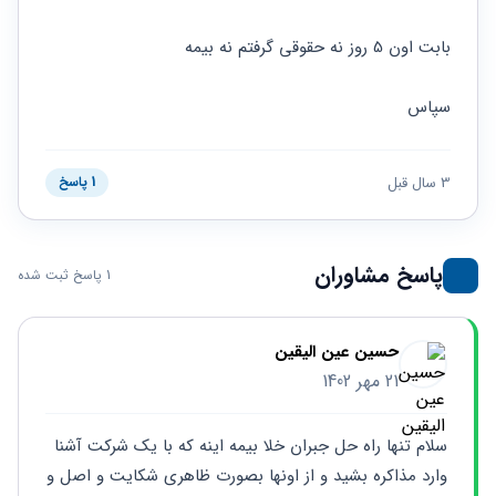
حقوقی
برندینگ
ثبت
طلاق
برنامه نویسی
سئو و
شرکت
بابت اون 5 روز نه حقوقی گرفتم نه بیمه
بهینه
حقوقی
سازی
مهریه
سایت
سپاس
حقوقی
خانواده
حقوقی
3 سال قبل
1 پاسخ
کسب
و کار
پاسخ مشاوران
1 پاسخ ثبت شده
حسین عین الیقین
21 مهر 1402
سلام تنها راه حل جبران خلا بیمه اینه که با یک شرکت آشنا 
وارد مذاکره بشید و از اونها بصورت ظاهری شکایت و اصل و 