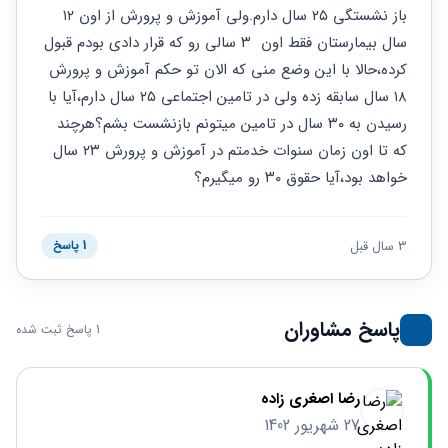
حقوقی
برندینگ
ثبت
باز نشستگی ۲۵ سال دارم.ولی آموزش و پرورش از اون ۱۲ 
طلاق
برنامه نویسی
سئو و
شرکت
سال بیمارستان فقط اون  ۳ سالی رو که قرار دادی بودم قبول 
بهینه
حقوقی
کرده،حالا با این وضع منی که الان تو حکم آموزش و پرورش 
سازی
مهریه
سایت
۱۸ سال سابقه زده ولی در تامین اجتماعی ۲۵ سال دارم،آیا با 
حقوقی
خانواده
رسیدن به ۳۰ سال در تامین میتونم بازنشست بشم؟هرچند 
که تا اون زمان سنوات خدمتم در آموزش و پرورش ۲۳ سال 
حقوقی
کسب
خواهد بود،آیا حقوق ۳۰ رو میگیرم؟
و کار
3 سال قبل
1 پاسخ
پاسخ مشاوران
1 پاسخ ثبت شده
رضا اصغری زاده
27 شهریور 1402