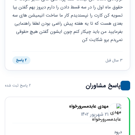
حقوقی
برندینگ
ثبت
طلاق
حقوق ماه اول را در سه قسط دادن را دارم دیروز بهم گفتن بیا 
برنامه نویسی
سئو و
شرکت
تسویه کن کارت را نپسندیدم کار ما ساخت انیمیشن های سه 
بهینه
حقوقی
سازی
مهریه
بعدی هست که تا یه هفته پیش راضی بودن لطفا راهنمایی 
سایت
حقوقی
بفرمایید من باید چیکار کنم چون ایشون گفتن هیچ حقوقی 
خانواده
نمی‌دم برو شکایت کن
حقوقی
کسب
و کار
3 سال قبل
2 پاسخ
پاسخ مشاوران
2 پاسخ ثبت شده
مهدی عابدمسرورخواه
21 شهریور 1402
درود 